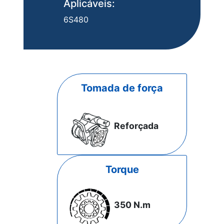
Aplicáveis:
6S480
Tomada de força
Reforçada
Torque
350 N.m